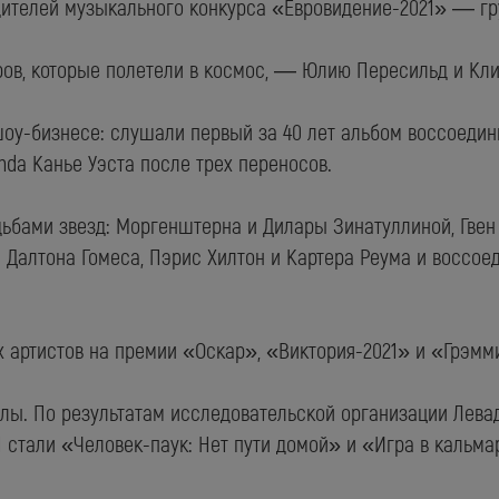
дителей музыкального конкурса «Евровидение-2021» — гр
ров, которые полетели в космос, — Юлию Пересильд и Кл
шоу-бизнесе: слушали первый за 40 лет альбом воссоеди
da Канье Уэста после трех переносов.
ьбами звезд: Моргенштерна и Дилары Зинатуллиной, Гвен
и Далтона Гомеса, Пэрис Хилтон и Картера Реума и воссо
 артистов на премии «Оскар», «Виктория-2021» и «Грэмм
лы. По результатам исследовательской организации Лева
1 стали «Человек-паук: Нет пути домой» и «Игра в кальма