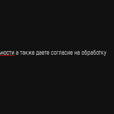
релиза Britpop непростая судьба
16 января
ьности
а также даете согласие на обработку