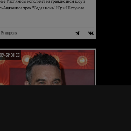
нье Уэст якобы исполняет на грандиозном шоу в
с-Анджелесе трек "Седая ночь" Юры Шатунова.
15 апреля
ОУ-БИЗНЕС
бби Уильямс выпустил первый альбом за 10
т