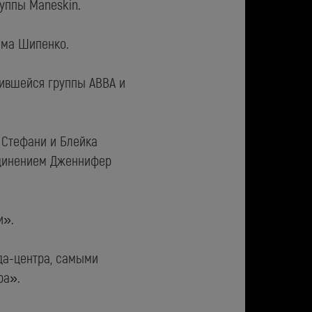
уппы Maneskin.
има Шипенко.
нившейся группы ABBA и
 Стефани и Блейка
единением Дженнифер
и».
да-центра, самыми
ра».