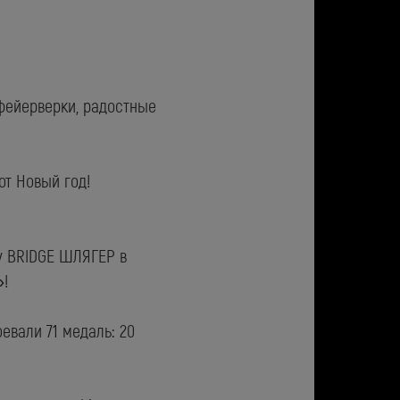
фейерверки, радостные
т Новый год!
у BRIDGE ШЛЯГЕР в
»!
евали 71 медаль: 20