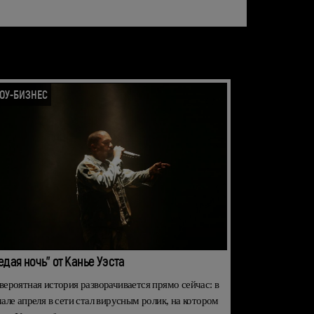
ОУ-БИЗНЕС
едая ночь" от Канье Уэста
вероятная история разворачивается прямо сейчас: в
чале апреля в сети стал вирусным ролик, на котором