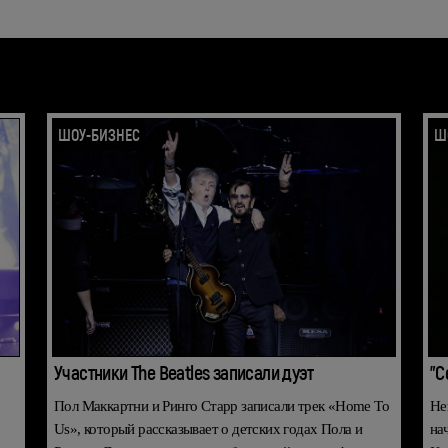
ШОУ-БИЗНЕС
Ш
Участники The Beatles записали дуэт
"С
Пол Маккартни и Ринго Старр записали трек «Home To
Не
Us», который рассказывает о детских годах Пола и
на