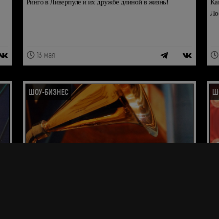
Ринго в Ливерпуле и их дружбе длиной в жизнь!
Ка
Ло
13 мая
ШОУ-БИЗНЕС
Ш
Премия "Грэмми" 2026
Ро
ле