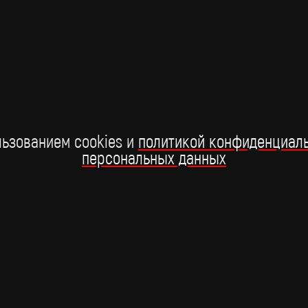
В Лос-Анджелесе отгремела престижная американская
У 
премия Грэмми. Церемония состоялась в 68-й раз и
и
длилась 3,5 часа.
2 февраля
ьзованием cookies и
политикой конфиденциал
персональных данных