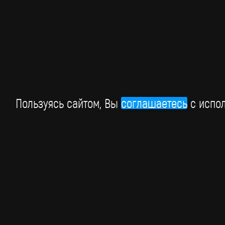
В Москве состоялась Российская национальная
музыкальная премия "Виктория", которая прошла пр
поддержке BRIDGE РУССКИЙ ХИТ.
15 марта
Пользуясь сайтом, Вы
соглашаетесь
c испол