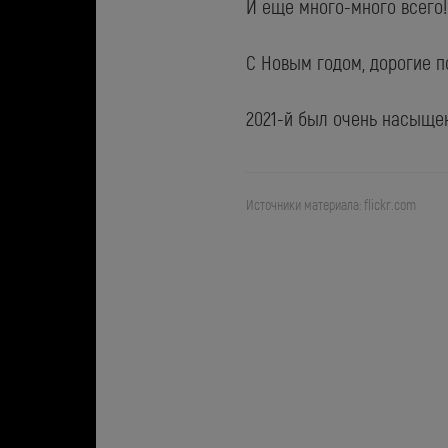
И еще много-много всего!
С Новым годом, дорогие п
2021-й был очень насыщен
Источники материала: flickr.com