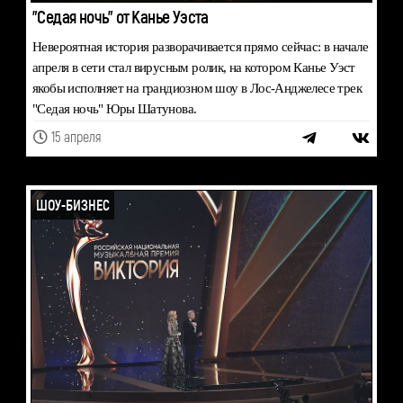
"Седая ночь" от Канье Уэста
Невероятная история разворачивается прямо сейчас: в начале
апреля в сети стал вирусным ролик, на котором Канье Уэст
якобы исполняет на грандиозном шоу в Лос-Анджелесе трек
"Седая ночь" Юры Шатунова.
15 апреля
ШОУ-БИЗНЕС