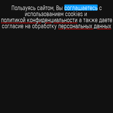
Пользуясь сайтом, Вы
соглашаетесь
c
Робби Уильямс выпустил первый альбом за 10 лет
использованием cookies и
политикой конфиденциальности
а также даете
У релиза Britpop непростая судьба
согласие на обработку
персональных данных
16 января
BRIDGE MEDIA, 2026
+7 (495) 234-51-97
Telegram BRIDGE MEDIA
Telegram BABY TIME