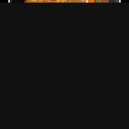
Премия "Грэмми" 2026
В Лос-Анджелесе отгремела престижная американская
премия Грэмми. Церемония состоялась в 68-й раз и длилась
3,5 часа.
2 февраля
ШОУ-БИЗНЕС