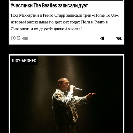
Участники The Beatles записали дуэт
Пол Маккартни и Ринго Старр записали трек «Home To Us»,
который рассказывает о детских годах Пола и Ринго в
Ливерпуле и их дружбе длиной в жизнь!
13 мая
ШОУ-БИЗНЕС