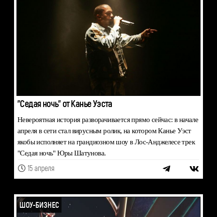
"Седая ночь" от Канье Уэста
Невероятная история разворачивается прямо сейчас: в начале
апреля в сети стал вирусным ролик, на котором Канье Уэст
якобы исполняет на грандиозном шоу в Лос-Анджелесе трек
"Седая ночь" Юры Шатунова.
15 апреля
ШОУ-БИЗНЕС