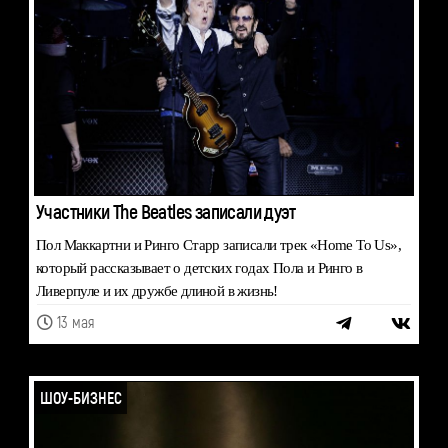
Участники The Beatles записали дуэт
Пол Маккартни и Ринго Старр записали трек «Home To Us»,
который рассказывает о детских годах Пола и Ринго в
Ливерпуле и их дружбе длиной в жизнь!
13 мая
ШОУ-БИЗНЕС