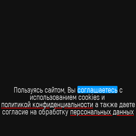
Робби Уильямс выпустил первый альбом за 10 лет
У релиза Britpop непростая судьба
Пользуясь сайтом, Вы
соглашаетесь
c
использованием cookies и
политикой конфиденциальности
а также даете
16 января
согласие на обработку
персональных данных