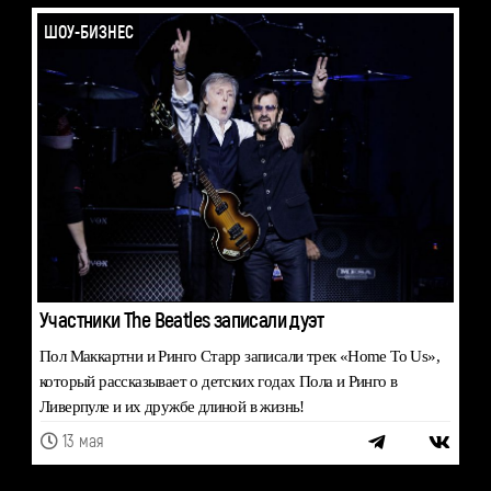
ШОУ-БИЗНЕС
Участники The Beatles записали дуэт
Пол Маккартни и Ринго Старр записали трек «Home To Us»,
который рассказывает о детских годах Пола и Ринго в
Ливерпуле и их дружбе длиной в жизнь!
13 мая