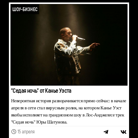
ШОУ-БИЗНЕС
"Седая ночь" от Канье Уэста
Невероятная история разворачивается прямо сейчас: в начале
апреля в сети стал вирусным ролик, на котором Канье Уэст
якобы исполняет на грандиозном шоу в Лос-Анджелесе трек
"Седая ночь" Юры Шатунова.
15 апреля