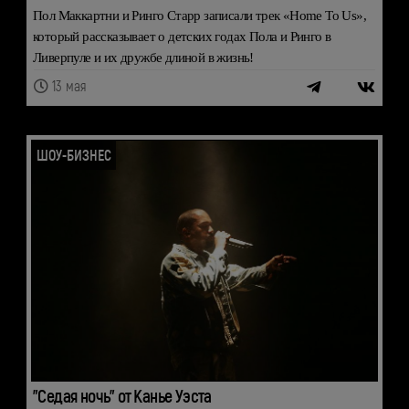
Пол Маккартни и Ринго Старр записали трек «Home To Us»,
который рассказывает о детских годах Пола и Ринго в
Ливерпуле и их дружбе длиной в жизнь!
13 мая
ШОУ-БИЗНЕС
"Седая ночь" от Канье Уэста