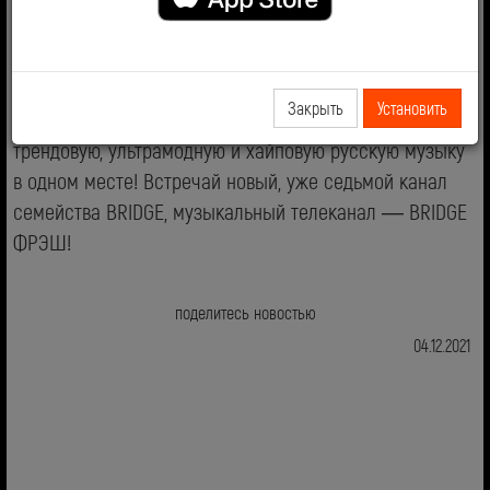
BRIDGE ФРЭШ — новое слово в русской музыке и
новый канал в семействе BRIDGE!
Закрыть
Установить
Мы собрали для тебя самую свежую, чилловую,
трендовую, ультрамодную и хайповую русскую музыку
в одном месте! Встречай новый, уже седьмой канал
семейства BRIDGE, музыкальный телеканал — BRIDGE
ФРЭШ!
поделитесь новостью
04.12.2021