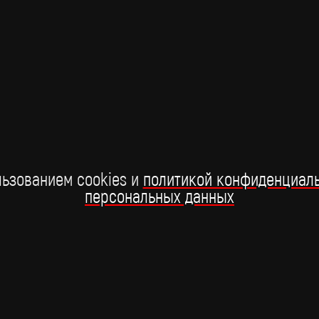
ле
В Лос-Анджелесе отгремела престижная американская
У 
премия Грэмми. Церемония состоялась в 68-й раз и
и
длилась 3,5 часа.
2 февраля
ьзованием cookies и
политикой конфиденциал
персональных данных