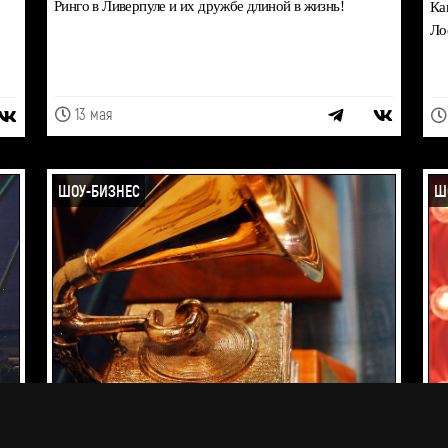
Ринго в Ливерпуле и их дружбе длиной в жизнь!
Ка
Ло
13 мая
ШОУ-БИЗНЕС
Ш
Премия "Грэмми" 2026
Ро