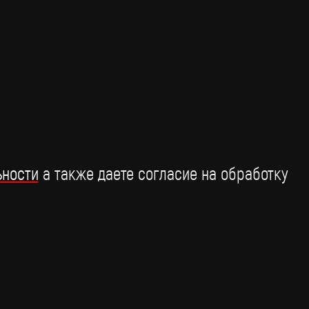
т
релиза Britpop непростая судьба
16 января
ьности
а также даете согласие на обработку