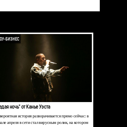
ОУ-БИЗНЕС
едая ночь" от Канье Уэста
вероятная история разворачивается прямо сейчас: в
чале апреля в сети стал вирусным ролик, на котором