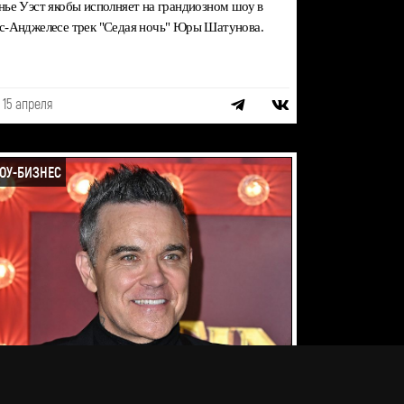
нье Уэст якобы исполняет на грандиозном шоу в
с-Анджелесе трек "Седая ночь" Юры Шатунова.
15 апреля
ОУ-БИЗНЕС
бби Уильямс выпустил первый альбом за 10