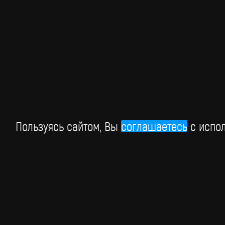
В Москве состоялась Российская национальная
музыкальная премия "Виктория", которая прошла пр
поддержке BRIDGE РУССКИЙ ХИТ.
15 марта
Пользуясь сайтом, Вы
соглашаетесь
c испол