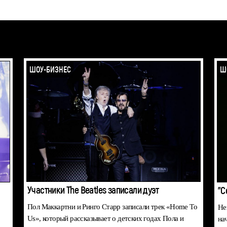
ШОУ-БИЗНЕС
Ш
Участники The Beatles записали дуэт
"С
Пол Маккартни и Ринго Старр записали трек «Home To
Не
Us», который рассказывает о детских годах Пола и
на